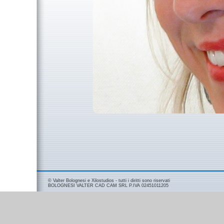
© Valter Bolognesi e Xilostudios - tutti i diritti sono riservati
BOLOGNESI VALTER CAD CAM SRL P.IVA 02451011205